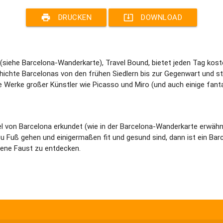
print
system_update_alt
DRUCKEN
DOWNLOAD
(siehe Barcelona-Wanderkarte), Travel Bound, bietet jeden Tag kos
hichte Barcelonas von den frühen Siedlern bis zur Gegenwart und s
e Werke großer Künstler wie Picasso und Miro (und auch einige fant
l von Barcelona erkundet (wie in der Barcelona-Wanderkarte erwähn
u Fuß gehen und einigermaßen fit und gesund sind, dann ist ein Barce
igene Faust zu entdecken.