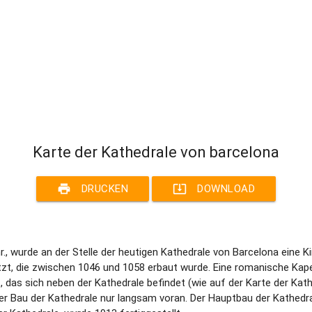
Karte der Kathedrale von barcelona
print
system_update_alt
DRUCKEN
DOWNLOAD
r., wurde an der Stelle der heutigen Kathedrale von Barcelona eine K
tzt, die zwischen 1046 und 1058 erbaut wurde. Eine romanische Kapel
t, das sich neben der Kathedrale befindet (wie auf der Karte der Kat
 Bau der Kathedrale nur langsam voran. Der Hauptbau der Kathedrale